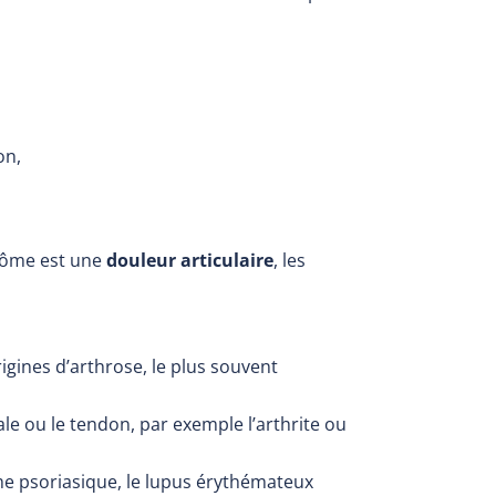
on,
ptôme est une
douleur
articulaire
, les
rigines d’arthrose, le plus souvent
e ou le tendon, par exemple l’arthrite ou
e psoriasique, le lupus érythémateux