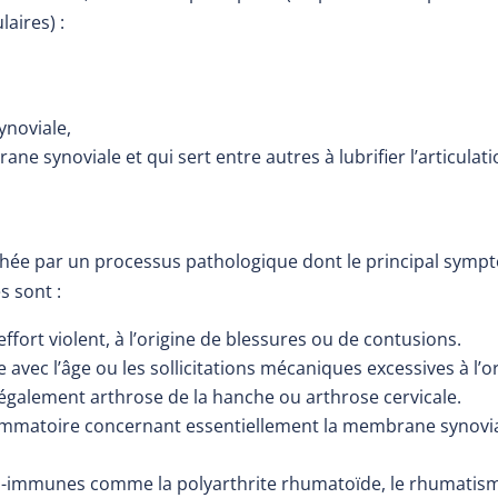
aires) :
ynoviale,
ne synoviale et qui sert entre autres à lubrifier l’articulati
chée par un processus pathologique dont le principal sym
s sont :
ffort violent, à l’origine de blessures ou de contusions.
e avec l’âge ou les sollicitations mécaniques excessives à l’o
également arthrose de la hanche ou arthrose cervicale.
ammatoire concernant essentiellement la membrane synovial
o-immunes comme la polyarthrite rhumatoïde, le rhumatism