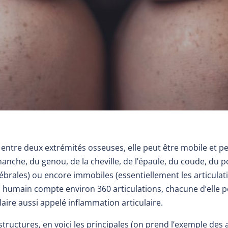
n entre deux extrémités osseuses, elle peut être mobile et
nche, du genou, de la cheville, de l’épaule, du coude, du po
ébrales) ou encore immobiles (essentiellement les articulat
s humain compte environ 360 articulations, chacune d’elle
laire aussi appelé inflammation articulaire.
ructures, en voici les principales (on prend l’exemple des ar