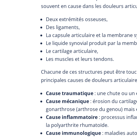
souvent en cause dans les douleurs articul
Deux extrémités osseuses,
Des ligaments,
La capsule articulaire et la membrane s
Le liquide synovial produit par la membra
Le cartilage articulaire,
Les muscles et leurs tendons.
Chacune de ces structures peut être tou
principales causes de douleurs articulaire
Cause
traumatique
: une chute ou un e
Cause
mécanique
: érosion du cartilag
gonarthrose (arthrose du genou) mais 
Cause
inflammatoire
: processus infl
la polyarthrite rhumatoïde.
Cause
immunologique
: maladies aut