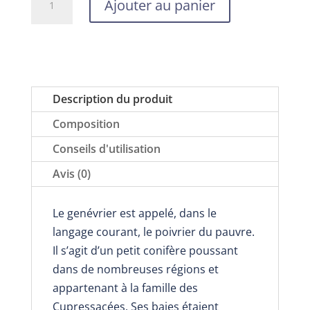
Ajouter au panier
de
Huile
essentielle
de
genévrier,
Description du produit
Nabio,
Composition
5
ou
Conseils d'utilisation
10
Avis (0)
ml,
en
Le genévrier est appelé, dans le
cas
langage courant, le poivrier du pauvre.
de
Il s’agit d’un petit conifère poussant
lourdeur
dans de nombreuses régions et
digestive
appartenant à la famille des
Cupressacées. Ses baies étaient