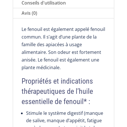
ou
Conseils d'utilisation
10
Avis (0)
ml,
pour
Le fenouil est également appelé fenouil
faire
commun. Il s’agit d’une plante de la
monter
famille des apiacées à usage
le
alimentaire. Son odeur est fortement
lait
anisée. Le fenouil est également une
plante médicinale.
Propriétés et indications
thérapeutiques de l’huile
essentielle de fenouil* :
Stimule le système digestif (manque
de salive, manque d’appétit, fatigue