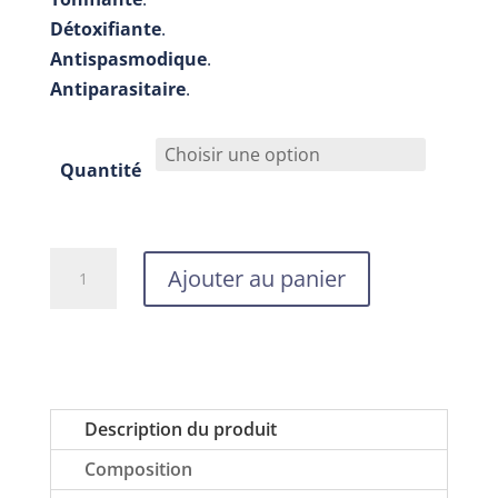
Détoxifiante
.
Antispasmodique
.
Antiparasitaire
.
Quantité
quantité
Ajouter au panier
de
Huile
essentielle
de
fenouil,
Description du produit
Nabio,
Composition
5