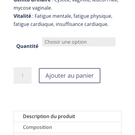
mycose vaginale.
Vitalité
: Fatigue mentale, fatigue physique,
fatigue cardiaque, insuffisance cardiaque.
Quantité
quantité
Ajouter au panier
de
Huile
essentielle
de
tea
Description du produit
tree,
Composition
Nabio,