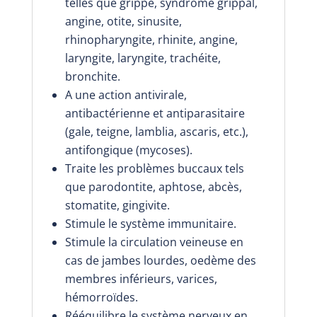
telles que grippe, syndrome grippal,
angine, otite, sinusite,
rhinopharyngite, rhinite, angine,
laryngite, laryngite, trachéite,
bronchite.
A une action antivirale,
antibactérienne et antiparasitaire
(gale, teigne, lamblia, ascaris, etc.),
antifongique (mycoses).
Traite les problèmes buccaux tels
que parodontite, aphtose, abcès,
stomatite, gingivite.
Stimule le système immunitaire.
Stimule la circulation veineuse en
cas de jambes lourdes, oedème des
membres inférieurs, varices,
hémorroïdes.
Rééquilibre le système nerveux en