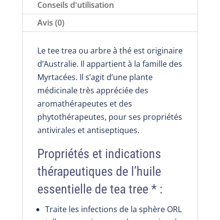
10
Conseils d'utilisation
ou
Avis (0)
15
ml,
Le tee trea ou arbre à thé est originaire
en
d’Australie. Il appartient à la famille des
cas
Myrtacées. Il s’agit d’une plante
d’infection
médicinale très appréciée des
aromathérapeutes et des
phytothérapeutes, pour ses propriétés
antivirales et antiseptiques.
Propriétés et indications
thérapeutiques de l’huile
essentielle de tea tree * :
Traite les infections de la sphère ORL