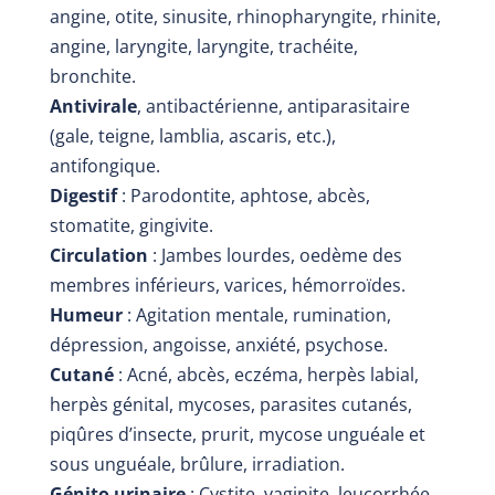
angine, otite, sinusite, rhinopharyngite, rhinite,
angine, laryngite, laryngite, trachéite,
bronchite.
Antivirale
, antibactérienne, antiparasitaire
(gale, teigne, lamblia, ascaris, etc.),
antifongique.
Digestif
: Parodontite, aphtose, abcès,
stomatite, gingivite.
Circulation
: Jambes lourdes, oedème des
membres inférieurs, varices, hémorroïdes.
Humeur
: Agitation mentale, rumination,
dépression, angoisse, anxiété, psychose.
Cutané
: Acné, abcès, eczéma, herpès labial,
herpès génital, mycoses, parasites cutanés,
piqûres d’insecte, prurit, mycose unguéale et
sous unguéale, brûlure, irradiation.
Génito urinaire
: Cystite, vaginite, leucorrhée,