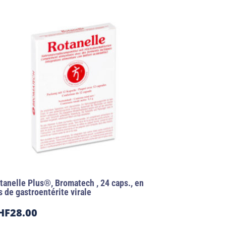
tanelle Plus®, Bromatech , 24 caps., en
s de gastroentérite virale
HF
28.00