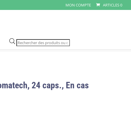
MON COMPTE
ARTICLES 0
Recherche
de
produits
matech, 24 caps., En cas