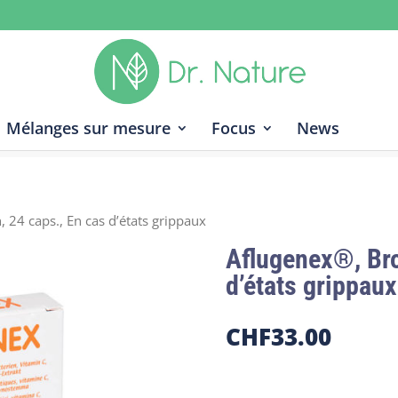
Mélanges sur mesure
Focus
News
 24 caps., En cas d’états grippaux
Aflugenex®, Bro
d’états grippaux
CHF
33.00