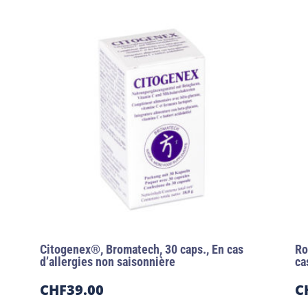
Citogenex®, Bromatech, 30 caps., En cas
Ro
d’allergies non saisonnière
ca
CHF
39.00
C