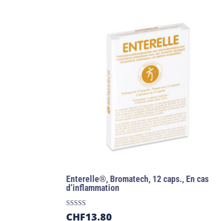
Enterelle®, Bromatech, 12 caps., En cas
d’inflammation
Note
CHF
13.80
5.00