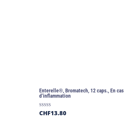
Enterelle®, Bromatech, 12 caps., En cas
d’inflammation
Note
CHF
13.80
5.00
sur 5