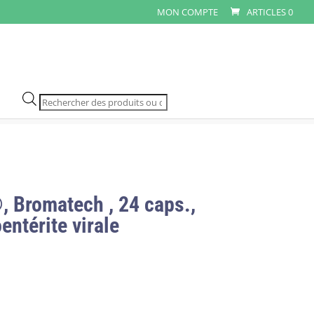
MON COMPTE
ARTICLES 0
Recherche
de
produits
, Bromatech , 24 caps.,
entérite virale